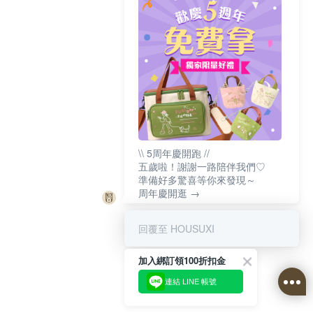
\\ 5周年慶開跑 //
五歲啦！謝謝一路陪伴我們♡
準備好多驚喜等你來發現～
周年慶開逛 →
回覆至 HOUSUXI
加入綁訂領100折扣金
連結 LINE 帳號