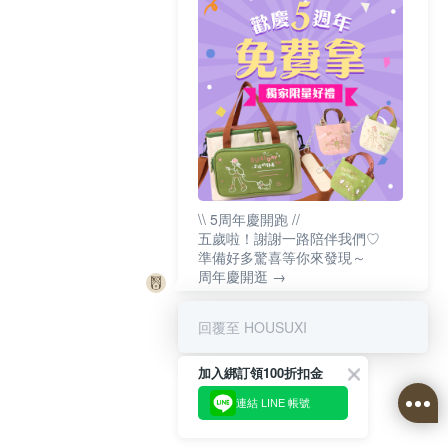
\\ 5周年慶開跑 //
五歲啦！謝謝一路陪伴我們♡
準備好多驚喜等你來發現～
周年慶開逛 →
回覆至 HOUSUXI
加入綁訂領100折扣金
連結 LINE 帳號