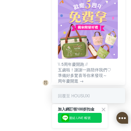
\\ 5周年慶開跑 //
五歲啦！謝謝一路陪伴我們♡
準備好多驚喜等你來發現～
周年慶開逛 →
回覆至 HOUSUXI
加入綁訂領100折扣金
連結 LINE 帳號