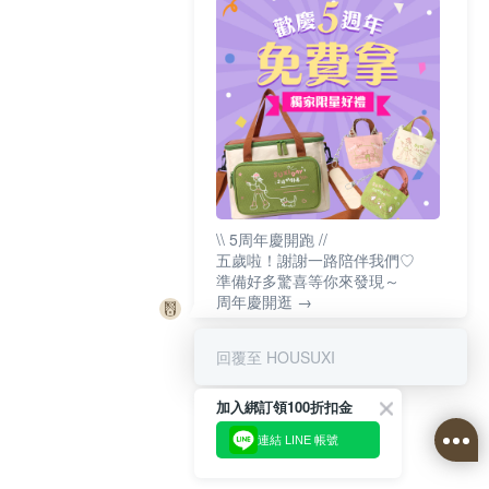
\\ 5周年慶開跑 //
五歲啦！謝謝一路陪伴我們♡
準備好多驚喜等你來發現～
周年慶開逛 →
回覆至 HOUSUXI
加入綁訂領100折扣金
連結 LINE 帳號