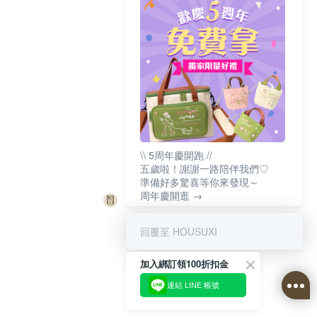
\\ 5周年慶開跑 //
五歲啦！謝謝一路陪伴我們♡
準備好多驚喜等你來發現～
周年慶開逛 →
回覆至 HOUSUXI
加入綁訂領100折扣金
連結 LINE 帳號