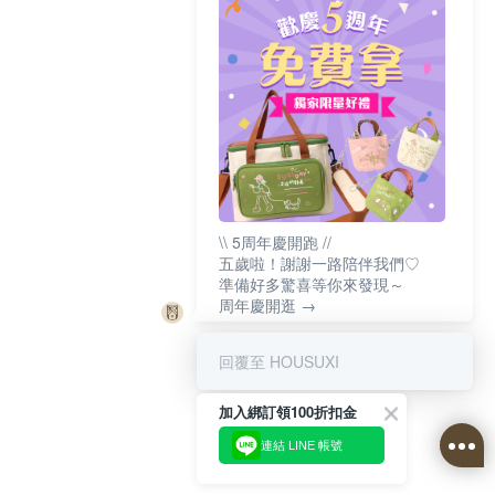
\\ 5周年慶開跑 //
五歲啦！謝謝一路陪伴我們♡
準備好多驚喜等你來發現～
周年慶開逛 →
回覆至 HOUSUXI
加入綁訂領100折扣金
連結 LINE 帳號