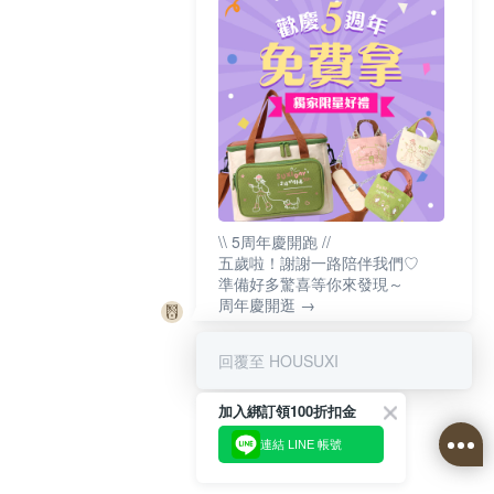
\\ 5周年慶開跑 //
五歲啦！謝謝一路陪伴我們♡
準備好多驚喜等你來發現～
周年慶開逛 →
回覆至 HOUSUXI
加入綁訂領100折扣金
連結 LINE 帳號