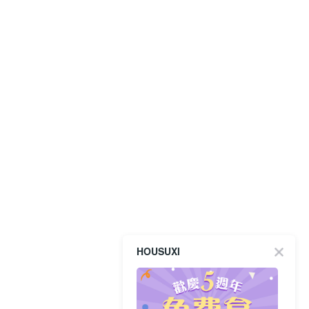
HOUSUXI