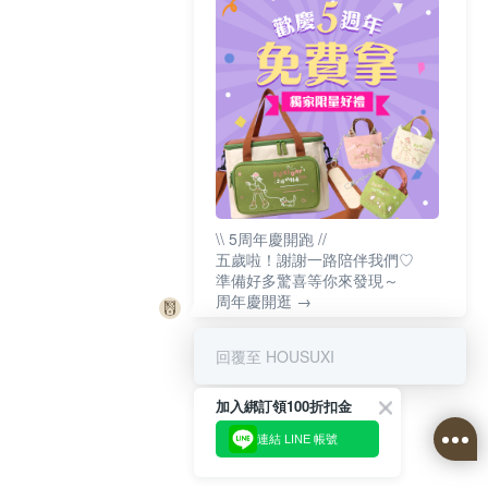
\\ 5周年慶開跑 //
五歲啦！謝謝一路陪伴我們♡
準備好多驚喜等你來發現～
周年慶開逛 →
回覆至 HOUSUXI
加入綁訂領100折扣金
連結 LINE 帳號