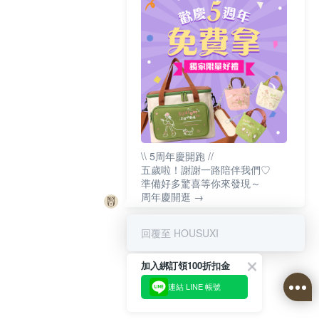
\\ 5周年慶開跑 //
五歲啦！謝謝一路陪伴我們♡
準備好多驚喜等你來發現～
周年慶開逛 →
回覆至 HOUSUXI
加入綁訂領100折扣金
連結 LINE 帳號