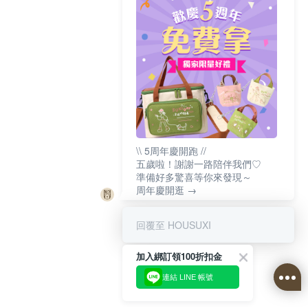
\\ 5周年慶開跑 //
五歲啦！謝謝一路陪伴我們♡
準備好多驚喜等你來發現～
周年慶開逛 →
回覆至 HOUSUXI
加入綁訂領100折扣金
連結 LINE 帳號