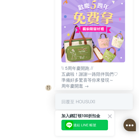
\\ 5周年慶開跑 //
五歲啦！謝謝一路陪伴我們♡
準備好多驚喜等你來發現～
周年慶開逛 →
回覆至 HOUSUXI
加入綁訂領100折扣金
連結 LINE 帳號