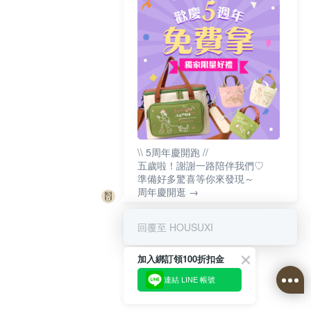
\\ 5周年慶開跑 //
五歲啦！謝謝一路陪伴我們♡
準備好多驚喜等你來發現～
周年慶開逛 →
回覆至 HOUSUXI
加入綁訂領100折扣金
連結 LINE 帳號