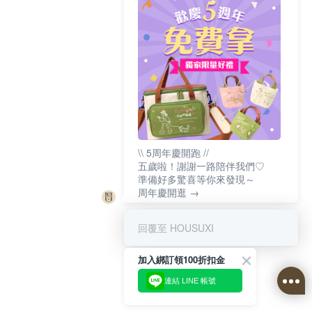
\\ 5周年慶開跑 //
五歲啦！謝謝一路陪伴我們♡
準備好多驚喜等你來發現～
周年慶開逛 →
回覆至 HOUSUXI
加入綁訂領100折扣金
連結 LINE 帳號