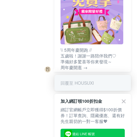
\\ 5周年慶開跑 //
五歲啦！謝謝一路陪伴我們♡
準備好多驚喜等你來發現～
周年慶開逛 →
回覆至 HOUSUXI
加入綁訂領100折扣金
綁訂官網帳戶立即獲得$100折價
券！訂單查詢、隱藏優惠、還有好
先生親切的一對一客服💖
連結 LINE 帳號