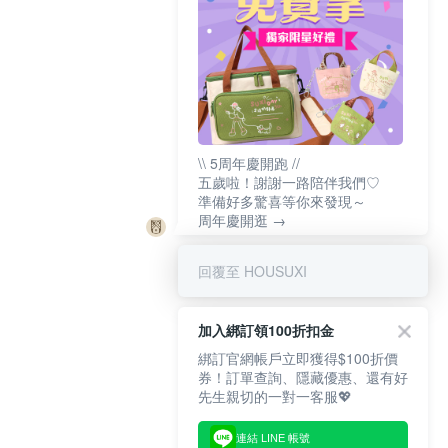
\\ 5周年慶開跑 //
五歲啦！謝謝一路陪伴我們♡
準備好多驚喜等你來發現～
周年慶開逛 →
回覆至 HOUSUXI
加入綁訂領100折扣金
綁訂官網帳戶立即獲得$100折價
券！訂單查詢、隱藏優惠、還有好
先生親切的一對一客服💖
連結 LINE 帳號