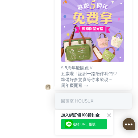
\\ 5周年慶開跑 //
五歲啦！謝謝一路陪伴我們♡
準備好多驚喜等你來發現～
周年慶開逛 →
回覆至 HOUSUXI
加入綁訂領100折扣金
連結 LINE 帳號