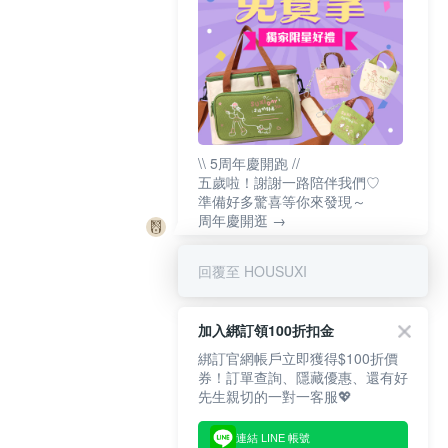
\\ 5周年慶開跑 //
五歲啦！謝謝一路陪伴我們♡
準備好多驚喜等你來發現～
周年慶開逛 →
回覆至 HOUSUXI
加入綁訂領100折扣金
綁訂官網帳戶立即獲得$100折價
券！訂單查詢、隱藏優惠、還有好
先生親切的一對一客服💖
連結 LINE 帳號