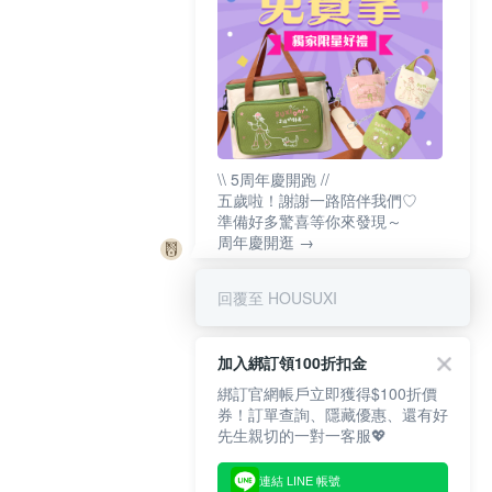
\\ 5周年慶開跑 //
五歲啦！謝謝一路陪伴我們♡
準備好多驚喜等你來發現～
周年慶開逛 →
回覆至 HOUSUXI
加入綁訂領100折扣金
綁訂官網帳戶立即獲得$100折價
券！訂單查詢、隱藏優惠、還有好
先生親切的一對一客服💖
連結 LINE 帳號