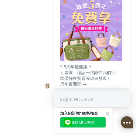
\\ 5周年慶開跑 //
五歲啦！謝謝一路陪伴我們♡
準備好多驚喜等你來發現～
周年慶開逛 →
回覆至 HOUSUXI
加入綁訂領100折扣金
連結 LINE 帳號