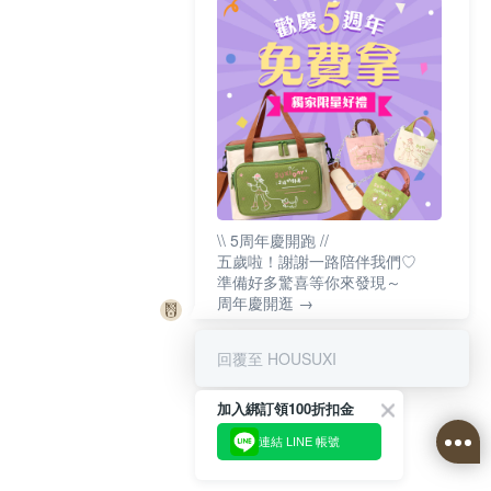
\\ 5周年慶開跑 //
五歲啦！謝謝一路陪伴我們♡
準備好多驚喜等你來發現～
周年慶開逛 →
回覆至 HOUSUXI
加入綁訂領100折扣金
連結 LINE 帳號