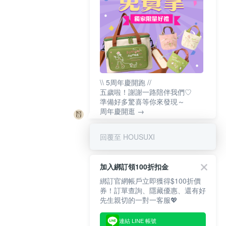
\\ 5周年慶開跑 //
五歲啦！謝謝一路陪伴我們♡
準備好多驚喜等你來發現～
周年慶開逛 →
回覆至 HOUSUXI
加入綁訂領100折扣金
綁訂官網帳戶立即獲得$100折價
券！訂單查詢、隱藏優惠、還有好
先生親切的一對一客服💖
連結 LINE 帳號