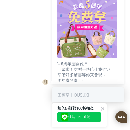
\\ 5周年慶開跑 //
五歲啦！謝謝一路陪伴我們♡
準備好多驚喜等你來發現～
周年慶開逛 →
回覆至 HOUSUXI
加入綁訂領100折扣金
連結 LINE 帳號