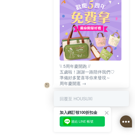
\\ 5周年慶開跑 //
五歲啦！謝謝一路陪伴我們♡
準備好多驚喜等你來發現～
周年慶開逛 →
回覆至 HOUSUXI
加入綁訂領100折扣金
連結 LINE 帳號