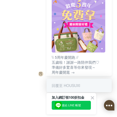
\\ 5周年慶開跑 //
五歲啦！謝謝一路陪伴我們♡
準備好多驚喜等你來發現～
周年慶開逛 →
回覆至 HOUSUXI
加入綁訂領100折扣金
連結 LINE 帳號