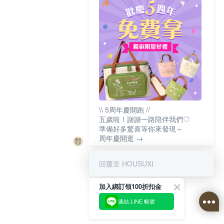
\\ 5周年慶開跑 //
五歲啦！謝謝一路陪伴我們♡
準備好多驚喜等你來發現～
周年慶開逛 →
回覆至 HOUSUXI
加入綁訂領100折扣金
連結 LINE 帳號