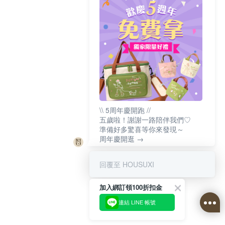
\\ 5周年慶開跑 //
五歲啦！謝謝一路陪伴我們♡
準備好多驚喜等你來發現～
周年慶開逛 →
回覆至 HOUSUXI
加入綁訂領100折扣金
連結 LINE 帳號