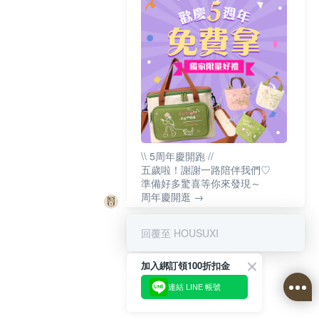
\\ 5周年慶開跑 //
五歲啦！謝謝一路陪伴我們♡
準備好多驚喜等你來發現～
周年慶開逛 →
回覆至 HOUSUXI
加入綁訂領100折扣金
連結 LINE 帳號