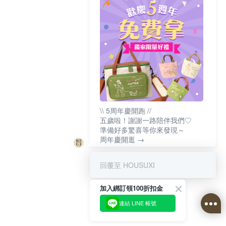
\\ 5周年慶開跑 //
五歲啦！謝謝一路陪伴我們♡
準備好多驚喜等你來發現～
周年慶開逛 →
回覆至 HOUSUXI
加入綁訂領100折扣金
連結 LINE 帳號