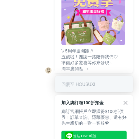
\\ 5周年慶開跑 //
五歲啦！謝謝一路陪伴我們♡
準備好多驚喜等你來發現～
周年慶開逛 →
回覆至 HOUSUXI
加入綁訂領100折扣金
綁訂官網帳戶立即獲得$100折價
券！訂單查詢、隱藏優惠、還有好
先生親切的一對一客服💖
連結 LINE 帳號