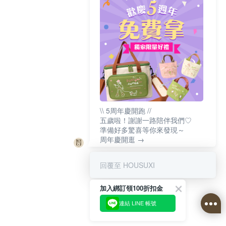
\\ 5周年慶開跑 //
五歲啦！謝謝一路陪伴我們♡
準備好多驚喜等你來發現～
周年慶開逛 →
回覆至 HOUSUXI
加入綁訂領100折扣金
連結 LINE 帳號