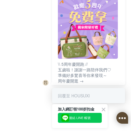
\\ 5周年慶開跑 //
五歲啦！謝謝一路陪伴我們♡
準備好多驚喜等你來發現～
周年慶開逛 →
回覆至 HOUSUXI
加入綁訂領100折扣金
連結 LINE 帳號