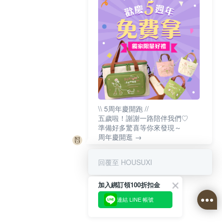
\\ 5周年慶開跑 //
五歲啦！謝謝一路陪伴我們♡
準備好多驚喜等你來發現～
周年慶開逛 →
回覆至 HOUSUXI
加入綁訂領100折扣金
連結 LINE 帳號