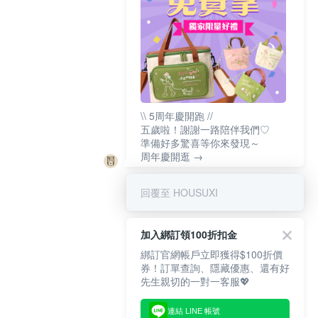
\\ 5周年慶開跑 //
五歲啦！謝謝一路陪伴我們♡
準備好多驚喜等你來發現～
周年慶開逛 →
回覆至 HOUSUXI
加入綁訂領100折扣金
綁訂官網帳戶立即獲得$100折價
券！訂單查詢、隱藏優惠、還有好
先生親切的一對一客服💖
連結 LINE 帳號