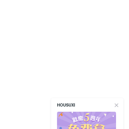
HOUSUXI