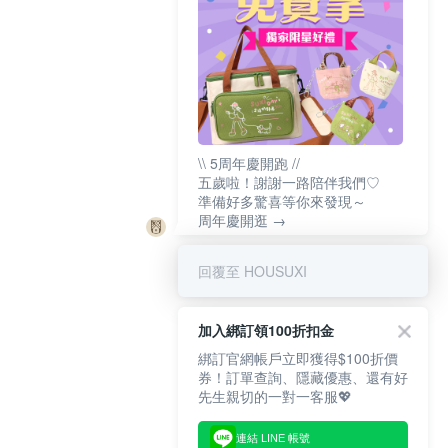
\\ 5周年慶開跑 //
五歲啦！謝謝一路陪伴我們♡
準備好多驚喜等你來發現～
周年慶開逛 →
回覆至 HOUSUXI
加入綁訂領100折扣金
綁訂官網帳戶立即獲得$100折價
券！訂單查詢、隱藏優惠、還有好
先生親切的一對一客服💖
連結 LINE 帳號