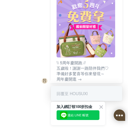
\\ 5周年慶開跑 //
五歲啦！謝謝一路陪伴我們♡
準備好多驚喜等你來發現～
周年慶開逛 →
回覆至 HOUSUXI
加入綁訂領100折扣金
連結 LINE 帳號