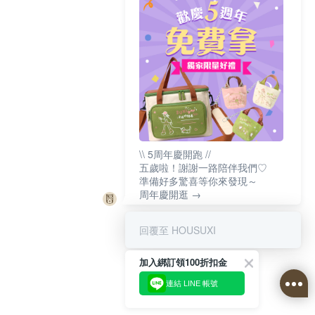
\\ 5周年慶開跑 //
五歲啦！謝謝一路陪伴我們♡
準備好多驚喜等你來發現～
周年慶開逛 →
回覆至 HOUSUXI
加入綁訂領100折扣金
連結 LINE 帳號