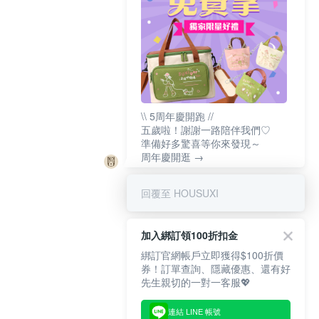
\\ 5周年慶開跑 //
五歲啦！謝謝一路陪伴我們♡
準備好多驚喜等你來發現～
周年慶開逛 →
回覆至 HOUSUXI
加入綁訂領100折扣金
綁訂官網帳戶立即獲得$100折價
券！訂單查詢、隱藏優惠、還有好
先生親切的一對一客服💖
連結 LINE 帳號