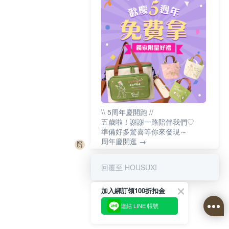
\\ 5周年慶開跑 //
五歲啦！謝謝一路陪伴我們♡
準備好多驚喜等你來發現～
周年慶開逛 →
回覆至 HOUSUXI
加入綁訂領100折扣金
連結 LINE 帳號