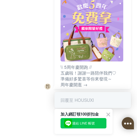
\\ 5周年慶開跑 //
五歲啦！謝謝一路陪伴我們♡
準備好多驚喜等你來發現～
周年慶開逛 →
回覆至 HOUSUXI
加入綁訂領100折扣金
連結 LINE 帳號