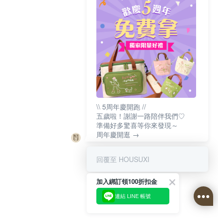
\\ 5周年慶開跑 //
五歲啦！謝謝一路陪伴我們♡
準備好多驚喜等你來發現～
周年慶開逛 →
回覆至 HOUSUXI
加入綁訂領100折扣金
連結 LINE 帳號