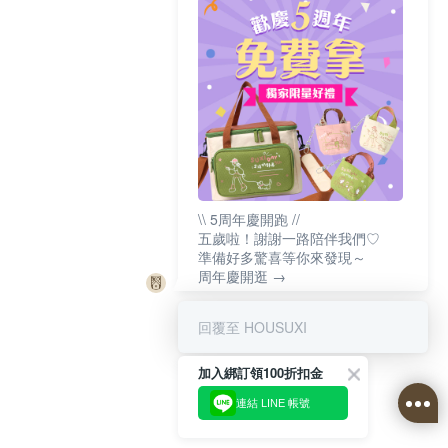
\\ 5周年慶開跑 //
五歲啦！謝謝一路陪伴我們♡
準備好多驚喜等你來發現～
周年慶開逛 →
回覆至 HOUSUXI
加入綁訂領100折扣金
連結 LINE 帳號