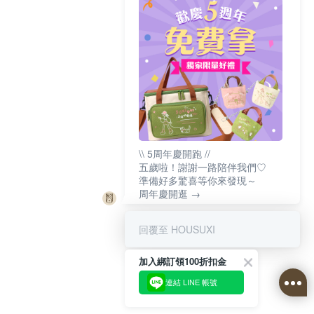
\\ 5周年慶開跑 //
五歲啦！謝謝一路陪伴我們♡
準備好多驚喜等你來發現～
周年慶開逛 →
回覆至 HOUSUXI
加入綁訂領100折扣金
連結 LINE 帳號