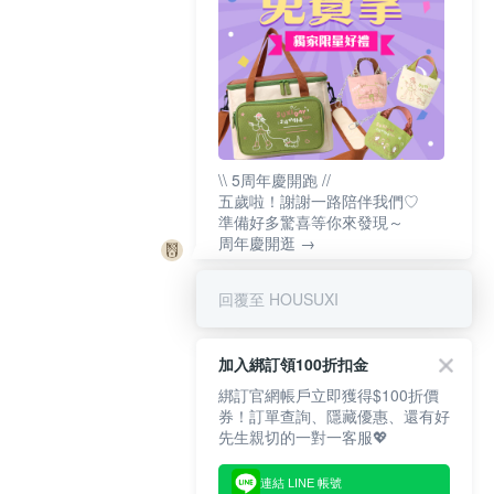
\\ 5周年慶開跑 //
五歲啦！謝謝一路陪伴我們♡
準備好多驚喜等你來發現～
周年慶開逛 →
回覆至 HOUSUXI
加入綁訂領100折扣金
綁訂官網帳戶立即獲得$100折價
券！訂單查詢、隱藏優惠、還有好
先生親切的一對一客服💖
連結 LINE 帳號