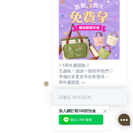
\\ 5周年慶開跑 //
五歲啦！謝謝一路陪伴我們♡
準備好多驚喜等你來發現～
周年慶開逛 →
回覆至 HOUSUXI
加入綁訂領100折扣金
連結 LINE 帳號