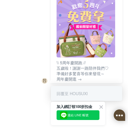
\\ 5周年慶開跑 //
五歲啦！謝謝一路陪伴我們♡
準備好多驚喜等你來發現～
周年慶開逛 →
回覆至 HOUSUXI
加入綁訂領100折扣金
連結 LINE 帳號