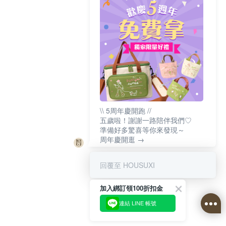
\\ 5周年慶開跑 //
五歲啦！謝謝一路陪伴我們♡
準備好多驚喜等你來發現～
周年慶開逛 →
回覆至 HOUSUXI
加入綁訂領100折扣金
連結 LINE 帳號