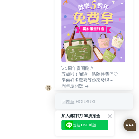
\\ 5周年慶開跑 //
五歲啦！謝謝一路陪伴我們♡
準備好多驚喜等你來發現～
周年慶開逛 →
回覆至 HOUSUXI
加入綁訂領100折扣金
連結 LINE 帳號