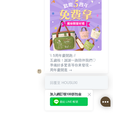
\\ 5周年慶開跑 //
五歲啦！謝謝一路陪伴我們♡
準備好多驚喜等你來發現～
周年慶開逛 →
回覆至 HOUSUXI
加入綁訂領100折扣金
連結 LINE 帳號