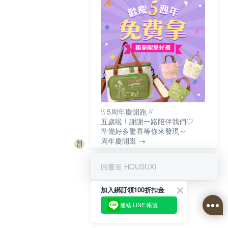
\\ 5周年慶開跑 //
五歲啦！謝謝一路陪伴我們♡
準備好多驚喜等你來發現～
周年慶開逛 →
回覆至 HOUSUXI
加入綁訂領100折扣金
連結 LINE 帳號